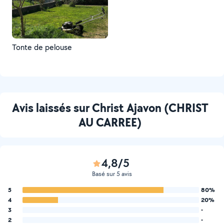
Tonte de pelouse
Avis laissés sur Christ Ajavon (CHRIST
AU CARREE)
4,8/5
Basé sur 5 avis
5
80%
4
20%
3
-
2
-