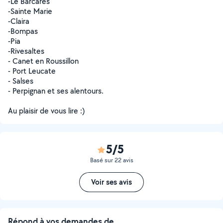
-Le Barcarès
-Sainte Marie
-Claira
-Bompas
-Pia
-Rivesaltes
- Canet en Roussillon
- Port Leucate
- Salses
- Perpignan et ses alentours.
Au plaisir de vous lire :)
5/5
Basé sur 22 avis
Voir ses avis
Répond à vos demandes de