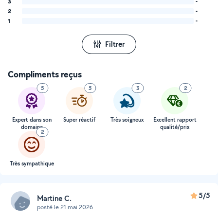
3
-
2
-
1
-
Filtrer
Compliments reçus
5
5
3
2
Expert dans son
Super réactif
Très soigneux
Excellent rapport
domaine
qualité/prix
2
Très sympathique
5/5
Martine C.
posté le 21 mai 2026