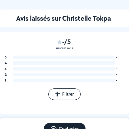
Avis laissés sur Christelle Tokpa
-/5
Aucun avis
5
-
4
-
3
-
2
-
1
-
Filtrer
Contacter