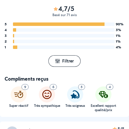
4,7/5
Basé sur 71 avis
5
90%
4
3%
3
1%
2
1%
1
4%
Filtrer
Compliments reçus
9
6
5
4
Super réactif
Très sympathique
Très soigneux
Excellent rapport
qualité/prix
5/5