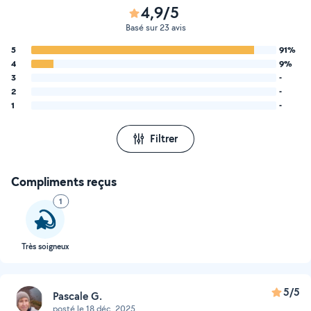
4,9/5
Basé sur 23 avis
5
91%
4
9%
3
-
2
-
1
-
Filtrer
Compliments reçus
1
Très soigneux
5/5
Pascale G.
posté le 18 déc. 2025