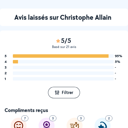
Avis laissés sur Christophe Allain
5/5
Basé sur 21 avis
5
95%
4
5%
3
-
2
-
1
-
Filtrer
Compliments reçus
7
3
3
2