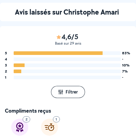
Avis laissés sur Christophe Amari
4,6/5
Basé sur 29 avis
5
83%
4
-
3
10%
2
7%
1
-
Filtrer
Compliments reçus
2
1