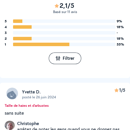
2,1/5
Basé sur 11 avis
5
9%
4
18%
3
-
2
18%
1
55%
Filtrer
1/5
Yvette D.
posté le 26 juin 2024
Taille de haies et d'arbustes
sans suite
Christophe
arrêtez de noter les gens quand vous ne donnez pas