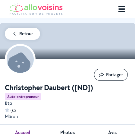
Retour
Partager
Partager
Christopher Daubert ([ND])
Auto-entrepreneur
Btp
-/5
Mâron
Accueil
Photos
Avis