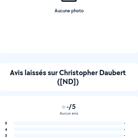
Aucune photo
Avis laissés sur Christopher Daubert
([ND])
-/5
Aucun avis
5
-
4
-
3
-