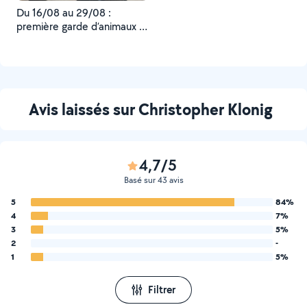
Du 16/08 au 29/08 :
première garde d’animaux ,
dont un chien très sage !
Expérience à refaire avec
plaisir ! ?
Avis laissés sur Christopher Klonig
4,7/5
Basé sur 43 avis
5
84%
4
7%
3
5%
2
-
1
5%
Filtrer