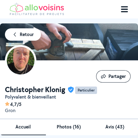
Retour
Partager
Partager
Christopher Klonig
Particulier
Polyvalent & bienveillant
4,7/5
Gron
Accueil
Photos
(
16
)
Avis (43)