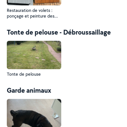
Restauration de volets :
ponçage et peinture des
volets (à gauche
maintenant et à droite
Tonte de pelouse - Débroussaillage
avant - couleur à la
demande du client)
Tonte de pelouse
Garde animaux