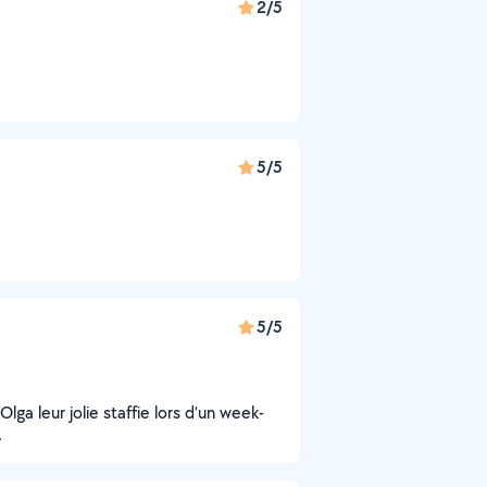
2/5
5/5
5/5
lga leur jolie staffie lors d’un week-
.