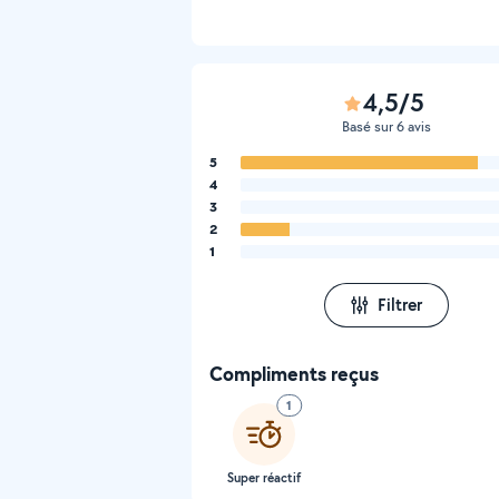
4,5/5
Basé sur 6 avis
5
4
3
2
1
Filtrer
Compliments reçus
1
Super réactif