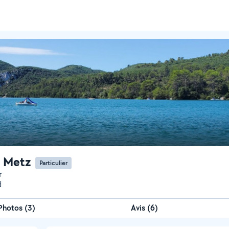
e Metz
Particulier
r
d
Photos
(
3
)
Avis (6)