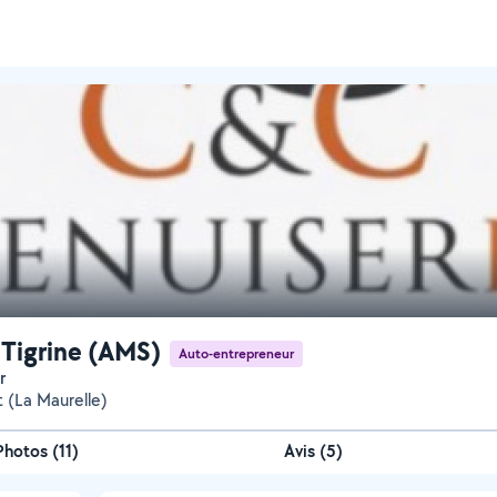
 Tigrine (AMS)
Auto-entrepreneur
r
t (La Maurelle)
Photos
(
11
)
Avis (5)