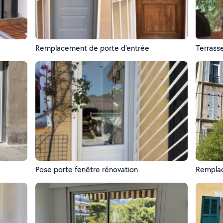
Remplacement de porte d’entrée
Terrass
Pose porte fenêtre rénovation
Remplac