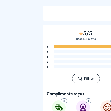
5/5
Basé sur 5 avis
5
4
3
2
1
Filtrer
Compliments reçus
2
1