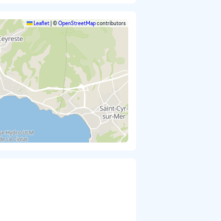
Leaflet
|
©
OpenStreetMap
contributors