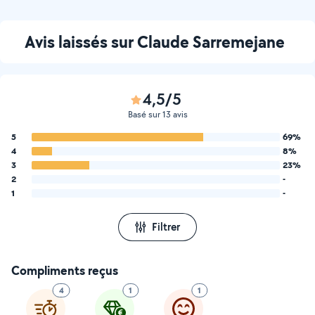
Avis laissés sur Claude Sarremejane
4,5/5
Basé sur 13 avis
5
69%
4
8%
3
23%
2
-
1
-
Filtrer
Compliments reçus
4
1
1