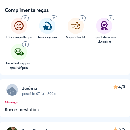
Compliments reçus
8
7
5
3
Très sympathique
Très soigneux
Super réactif
Expert dans son
domaine
1
Excellent rapport
qualité/prix
4/5
Jérôme
posté le 07 juil. 2026
Ménage
Bonne prestation.
5/5