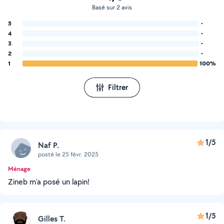
Basé sur 2 avis
5
-
4
-
3
-
2
-
1
100%
Filtrer
1/5
Naf P.
posté le 25 févr. 2025
Ménage
Zineb m'a posé un lapin!
1/5
Gilles T.