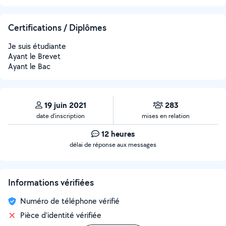
Certifications / Diplômes
Je suis étudiante
Ayant le Brevet
Ayant le Bac
19 juin 2021
283
date d’inscription
mises en relation
12 heures
délai de réponse aux messages
Informations vérifiées
Numéro de téléphone vérifié
Pièce d'identité vérifiée