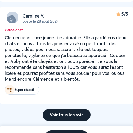
5/5
Caroline V.
posté le 28 août 2024
Garde chat
Clemence est une jeune fille adorable. Elle a gardé nos deux
chats et nous a tous les jours envoyé un petit mot , des
photos, vidéos pour nous rassurer . Elle est toujours
ponctuelle, vigilante ce que j’ai beaucoup apprécié . Cooper
et Abby ont été choyés et ont bcp apprécié . Je vous la
recommande sans hésitation à 100% car vous aurez l’esprit
libéré et pourrez profitez sans vous soucier pour vos loulous .
Merci encore Clémence et à bientôt.
Super réactif
Voir tous les avis