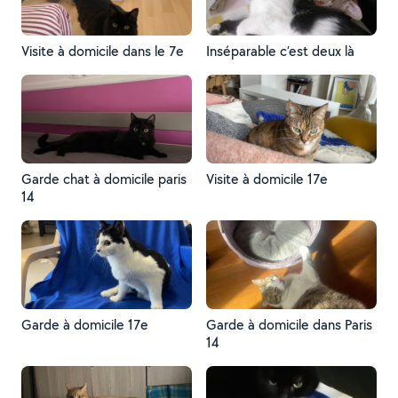
Visite à domicile dans le 7e
Inséparable c’est deux là
Garde chat à domicile paris
Visite à domicile 17e
14
Garde à domicile 17e
Garde à domicile dans Paris
14