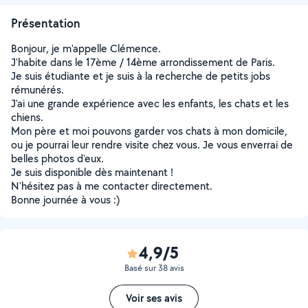
Présentation
Bonjour, je m'appelle Clémence.
J'habite dans le 17ème / 14ème arrondissement de Paris.
Je suis étudiante et je suis à la recherche de petits jobs
rémunérés.
J'ai une grande expérience avec les enfants, les chats et les
chiens.
Mon père et moi pouvons garder vos chats à mon domicile,
ou je pourrai leur rendre visite chez vous. Je vous enverrai de
belles photos d'eux.
Je suis disponible dès maintenant !
N'hésitez pas à me contacter directement.
Bonne journée à vous :)
4,9/5
Basé sur 38 avis
Voir ses avis