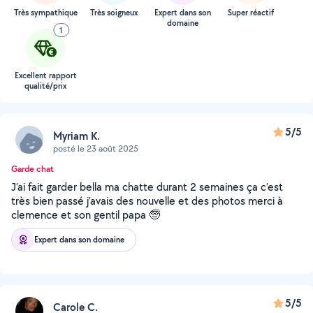
Très sympathique
Très soigneux
Expert dans son
Super réactif
domaine
1
Excellent rapport
qualité/prix
5/5
Myriam K.
posté le 23 août 2025
Garde chat
J’ai fait garder bella ma chatte durant 2 semaines ça c’est
très bien passé j’avais des nouvelle et des photos merci à
clemence et son gentil papa 🧓
Expert dans son domaine
5/5
Carole C.