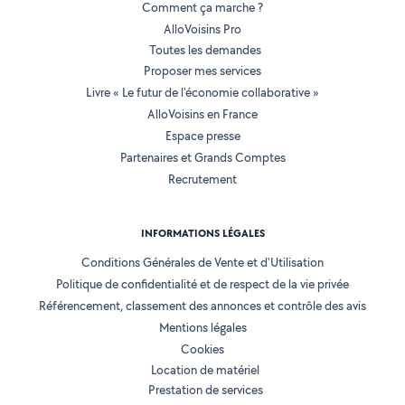
Comment ça marche ?
AlloVoisins Pro
Toutes les demandes
Proposer mes services
Livre « Le futur de l'économie collaborative »
AlloVoisins en France
Espace presse
Partenaires et Grands Comptes
Recrutement
INFORMATIONS LÉGALES
Conditions Générales de Vente et d'Utilisation
Politique de confidentialité et de respect de la vie privée
Référencement, classement des annonces et contrôle des avis
Mentions légales
Cookies
Location de matériel
Prestation de services