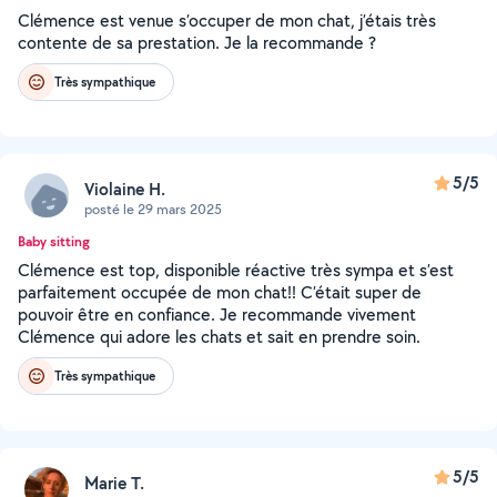
Clémence est venue s’occuper de mon chat, j’étais très
contente de sa prestation. Je la recommande ?
Très sympathique
5/5
Violaine H.
posté le 29 mars 2025
Baby sitting
Clémence est top, disponible réactive très sympa et s’est
parfaitement occupée de mon chat!! C’était super de
pouvoir être en confiance. Je recommande vivement
Clémence qui adore les chats et sait en prendre soin.
Très sympathique
5/5
Marie T.