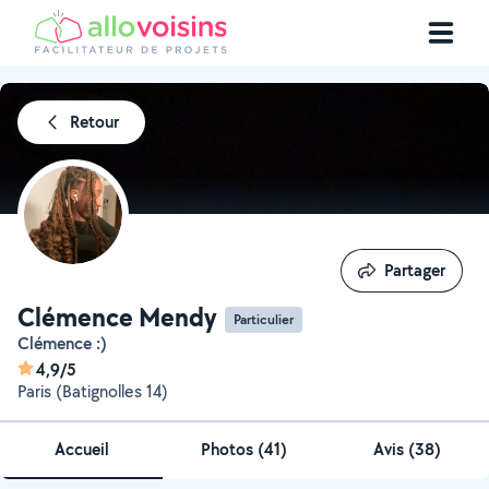
Retour
Partager
Partager
Clémence Mendy
Particulier
Clémence :)
4,9/5
Paris (Batignolles 14)
Accueil
Photos
(
41
)
Avis (38)