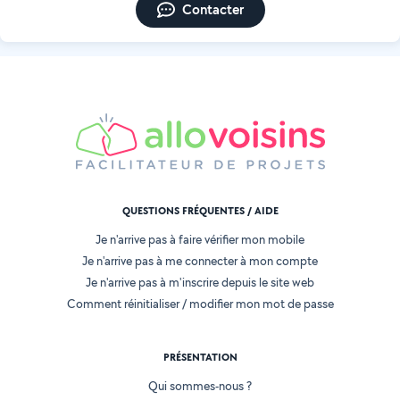
Contacter
QUESTIONS FRÉQUENTES / AIDE
Je n'arrive pas à faire vérifier mon mobile
Je n'arrive pas à me connecter à mon compte
Je n'arrive pas à m'inscrire depuis le site web
Comment réinitialiser / modifier mon mot de passe
PRÉSENTATION
Qui sommes-nous ?