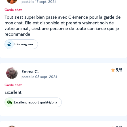
posté le 17 sept. 2024
Garde chat
Tout s’est super bien passé avec Clémence pour la garde de
mon chat. Elle est disponible et prendra vraiment soin de
votre animal ; c’est une personne de toute confiance que je
recommande !
Très soigneux
5/5
Emma C.
posté le 03 sept. 2024
Garde chat
Excellent
Excellent rapport qualité/prix