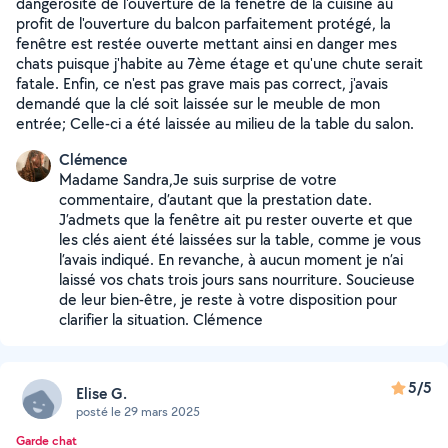
dangerosité de l'ouverture de la fenêtre de la cuisine au
profit de l'ouverture du balcon parfaitement protégé, la
fenêtre est restée ouverte mettant ainsi en danger mes
chats puisque j'habite au 7ème étage et qu'une chute serait
fatale. Enfin, ce n'est pas grave mais pas correct, j'avais
demandé que la clé soit laissée sur le meuble de mon
entrée; Celle-ci a été laissée au milieu de la table du salon.
Clémence
Madame Sandra,Je suis surprise de votre
commentaire, d’autant que la prestation date.
J’admets que la fenêtre ait pu rester ouverte et que
les clés aient été laissées sur la table, comme je vous
l’avais indiqué. En revanche, à aucun moment je n’ai
laissé vos chats trois jours sans nourriture. Soucieuse
de leur bien-être, je reste à votre disposition pour
clarifier la situation. Clémence
5/5
Elise G.
posté le 29 mars 2025
Garde chat