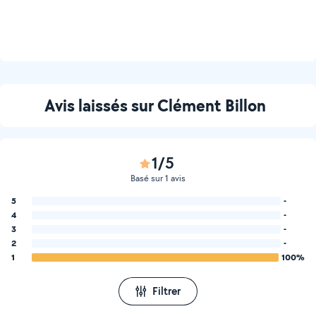
Avis laissés sur Clément Billon
1/5
Basé sur 1 avis
5
-
4
-
3
-
2
-
1
100%
Filtrer