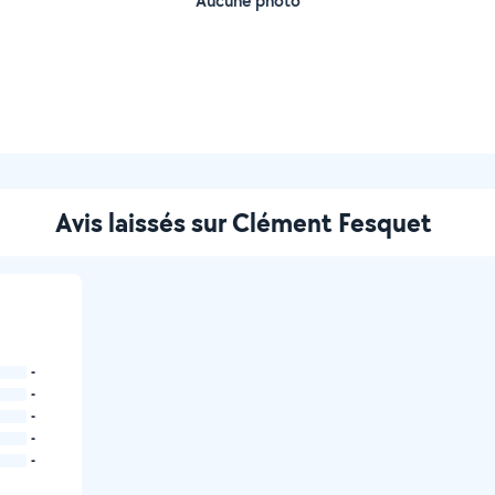
Aucune photo
Avis laissés sur Clément Fesquet
-
-
-
-
-