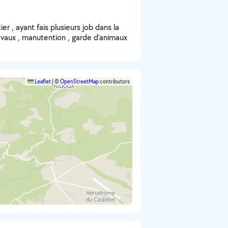
er , ayant fais plusieurs job dans la
travaux , manutention , garde d'animaux
Leaflet
|
©
OpenStreetMap
contributors