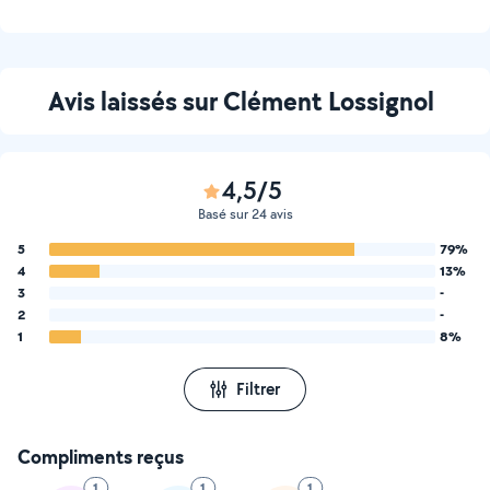
avec raccord par tuiles
faîtière
Avis laissés sur Clément Lossignol
4,5/5
Basé sur 24 avis
5
79%
4
13%
3
-
2
-
1
8%
Filtrer
Compliments reçus
1
1
1