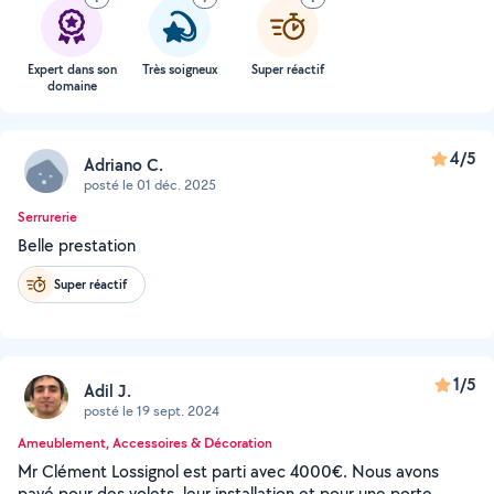
Expert dans son
Très soigneux
Super réactif
domaine
4/5
Adriano C.
posté le 01 déc. 2025
Serrurerie
Belle prestation
Super réactif
1/5
Adil J.
posté le 19 sept. 2024
Ameublement, Accessoires & Décoration
Mr Clément Lossignol est parti avec 4000€. Nous avons
payé pour des volets, leur installation et pour une porte