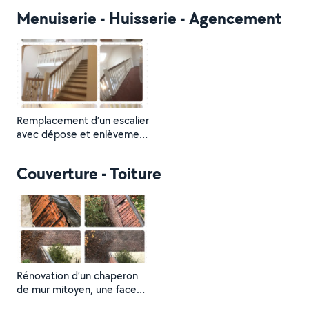
chêne massif
Menuiserie - Huisserie - Agencement
Remplacement d’un escalier
avec dépose et enlèvement
de l’ancien, pose de main
courante et garde corps
Couverture - Toiture
avec balustres en bois,
reprise des plâtreries et
peintures
Rénovation d’un chaperon
de mur mitoyen, une face
en zinc, une face en tuiles