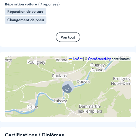
Réparation voiture
(9 réponses)
Réparation de voiture
Changement de pneu
Voir tout
Leaflet
|
©
OpenStreetMap
contributors
Certifications / Diplômes