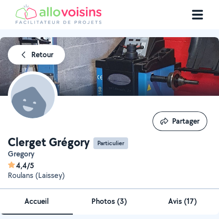
Retour
Partager
Partager
Clerget Grégory
Particulier
Gregory
4,4/5
Roulans (Laissey)
Accueil
Photos
(
3
)
Avis (17)