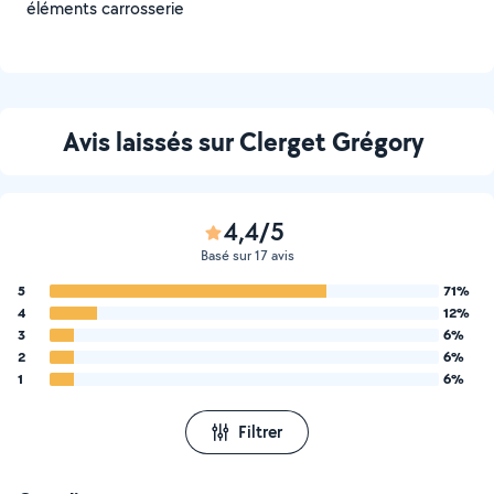
éléments carrosserie
Avis laissés sur Clerget Grégory
4,4/5
Basé sur 17 avis
5
71%
4
12%
3
6%
2
6%
1
6%
Filtrer