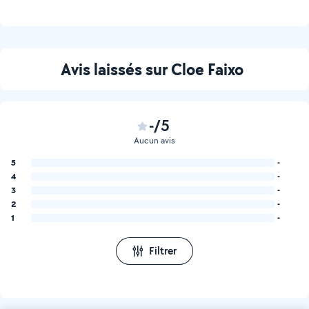
Avis laissés sur Cloe Faixo
-/5
Aucun avis
5
-
4
-
3
-
2
-
1
-
Filtrer