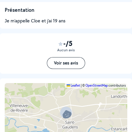
Présentation
Je m'appelle Cloe et j'ai 19 ans
-/5
Aucun avis
Voir ses avis
Leaflet
|
©
OpenStreetMap
contributors