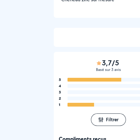
3,7/5
Basé sur 3 avis
5
4
3
2
1
Filtrer
Compliments reçus