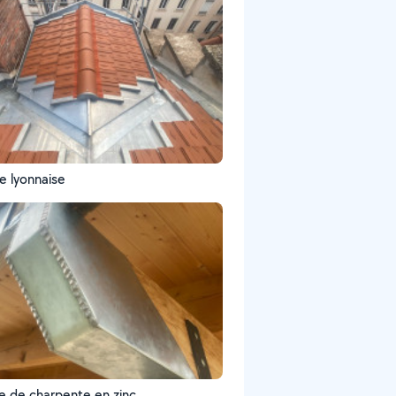
e lyonnaise
ge de charpente en zinc