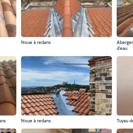
Noue à redans
Abergem
d’eau
ans
Noue à redans
Tuyau d