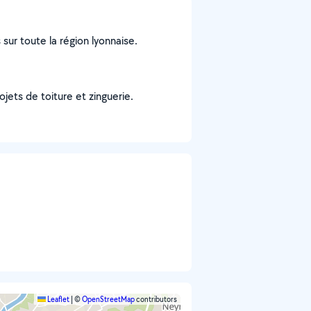
 sur toute la région lyonnaise.
jets de toiture et zinguerie.
Leaflet
|
©
OpenStreetMap
contributors