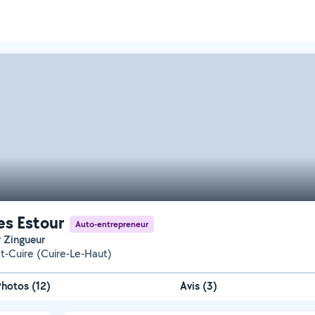
es Estour
Auto-entrepreneur
r Zingueur
et-Cuire (Cuire-Le-Haut)
Photos
(
12
)
Avis (3)