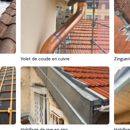
Volet de coude en cuivre
Zingueri
Habillage de rive en zinc
Habilla