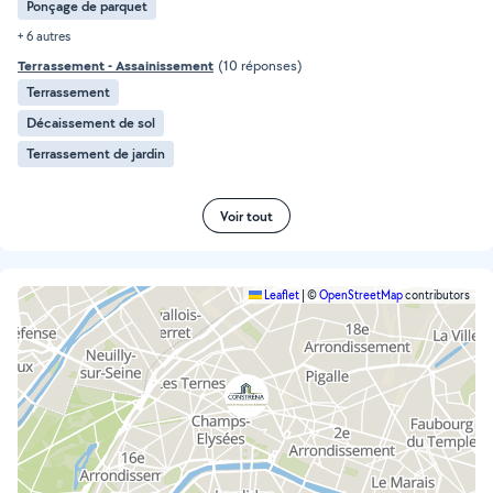
Ponçage de parquet
+ 6 autres
Terrassement - Assainissement
(10 réponses)
Terrassement
Décaissement de sol
Terrassement de jardin
Voir tout
Leaflet
|
©
OpenStreetMap
contributors