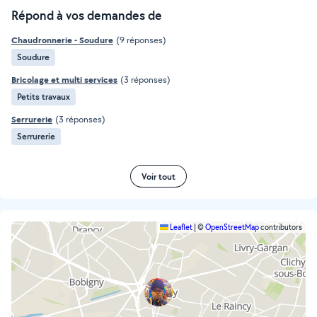
Répond à vos demandes de
Chaudronnerie - Soudure
(9 réponses)
Soudure
Bricolage et multi services
(3 réponses)
Petits travaux
Serrurerie
(3 réponses)
Serrurerie
Voir tout
Leaflet
|
©
OpenStreetMap
contributors