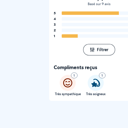
Basé sur 9 avis
5
4
3
2
1
Filtrer
Compliments reçus
1
1
Très sympathique
Très soigneux