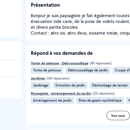
Présentation
Bonjour je suis paysagiste je fait également toute
évacuation vide cave, de la pose de volets roulan
et divers petite bricoles
Contact : zéro six, zéro deux, soixante treize, cin
Répond à vos demandes de
Tonte de pelouse - Débroussaillage
(81 réponses)
Tonte de pelouse
Débroussaillage de jardin
Coupe d'
Jardinier
(60 réponses)
Jardinage
Entretien de jardin
Désherbage de terrain
Paysagiste - Aménagement du jardin
(35 réponses)
Aménagement de jardin
Pose de gazon synthétique
Voir tout