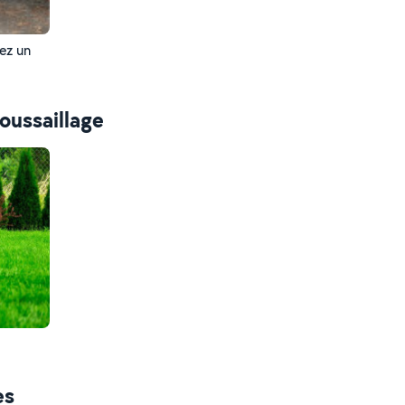
hez un
oussaillage
es