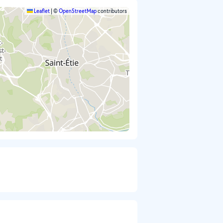
Leaflet
|
©
OpenStreetMap
contributors