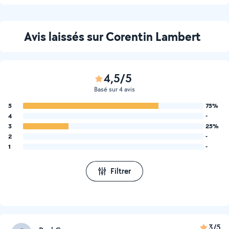
Avis laissés sur Corentin Lambert
4,5/5
Basé sur 4 avis
5
75%
4
-
3
25%
2
-
1
-
Filtrer
3/5