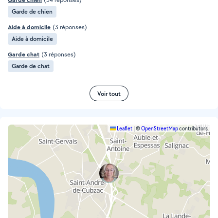
Garde de chien
Aide à domicile
(3 réponses)
Aide à domicile
Garde chat
(3 réponses)
Garde de chat
Voir tout
Leaflet
|
©
OpenStreetMap
contributors