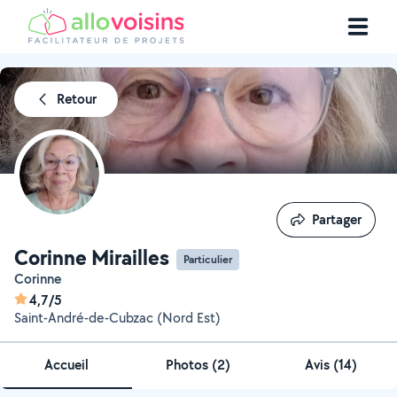
Retour
Partager
Partager
Corinne Mirailles
Particulier
Corinne
4,7/5
Saint-André-de-Cubzac (Nord Est)
Accueil
Photos
(
2
)
Avis (14)