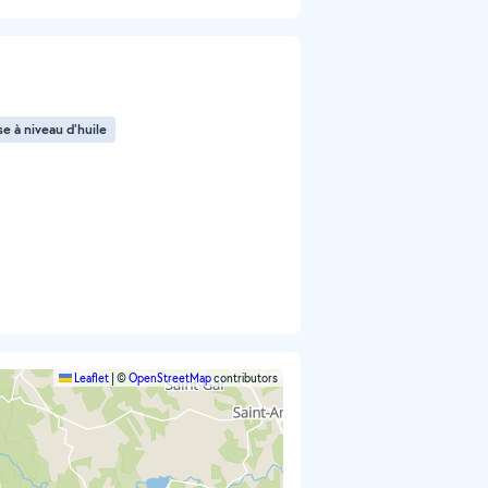
e à niveau d'huile
Leaflet
|
©
OpenStreetMap
contributors