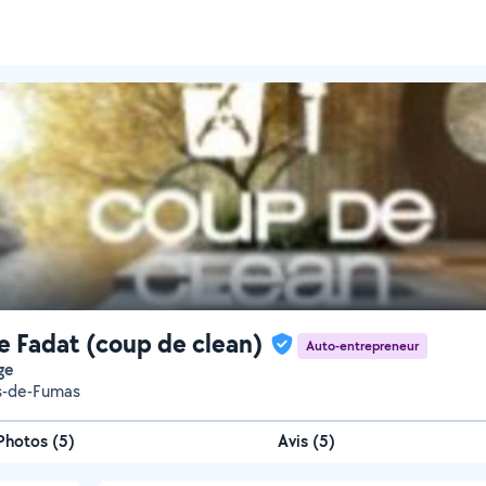
e Fadat (coup de clean)
Auto-entrepreneur
ge
s-de-Fumas
Photos
(
5
)
Avis (5)