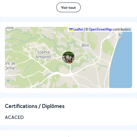
Voir tout
Leaflet
|
©
OpenStreetMap
contributors
Certifications / Diplômes
ACACED