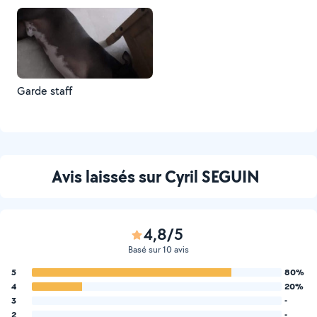
Garde staff
Avis laissés sur Cyril SEGUIN
4,8/5
Basé sur 10 avis
5
80%
4
20%
3
-
2
-