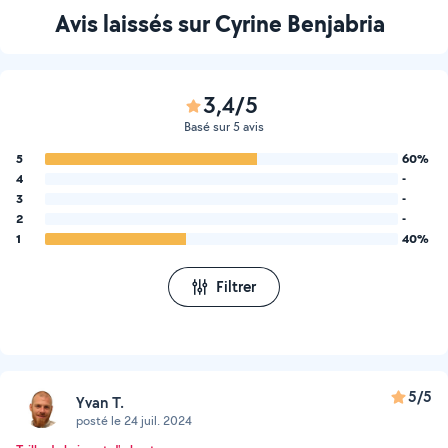
Avis laissés sur Cyrine Benjabria
3,4/5
Basé sur 5 avis
5
60%
4
-
3
-
2
-
1
40%
Filtrer
5/5
Yvan T.
posté le 24 juil. 2024