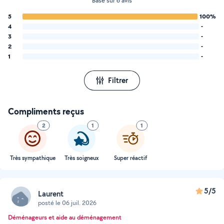
Basé sur 6 avis
5
100%
4
-
3
-
2
-
1
-
Filtrer
Compliments reçus
2
1
1
Très sympathique
Très soigneux
Super réactif
5/5
Laurent
posté le 06 juil. 2026
Déménageurs et aide au déménagement