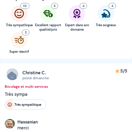
10
5
4
4
Très sympathique
Excellent rapport
Expert dans son
Très soigneux
qualité/prix
domaine
3
Super réactif
5/5
Christine C.
posté dimanche
Bricolage et multi services
Très sympa
Très sympathique
Hassanian
merci