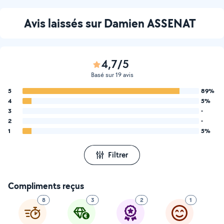
Avis laissés sur Damien ASSENAT
4,7/5
Basé sur 19 avis
5
89%
4
5%
3
-
2
-
1
5%
Filtrer
Compliments reçus
8
3
2
1