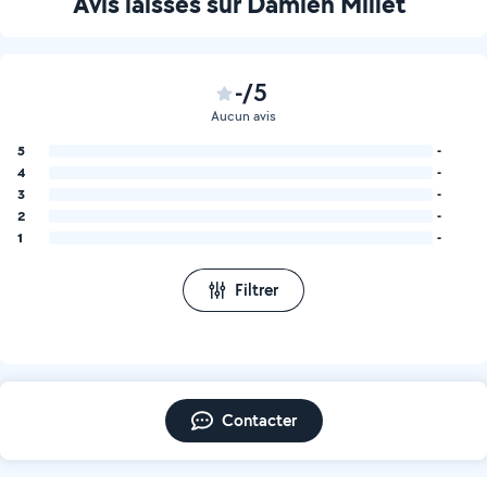
Avis laissés sur Damien Millet
-/5
Aucun avis
5
-
4
-
3
-
2
-
1
-
Filtrer
Contacter