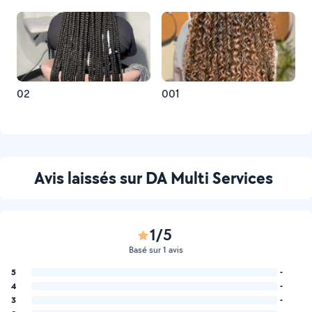
02
001
Avis laissés sur DA Multi Services
1/5
Basé sur 1 avis
5
-
4
-
3
-