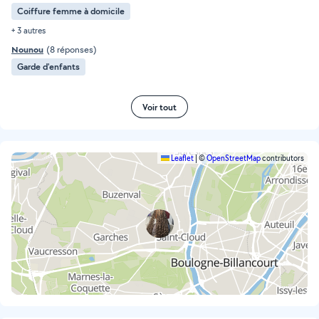
Coiffure femme à domicile
+ 3 autres
Nounou
(8 réponses)
Garde d'enfants
Voir tout
Leaflet
|
©
OpenStreetMap
contributors