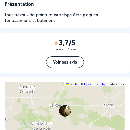
Présentation
tout travaux de peinture carrelage élec plaques
terrassement tt bâtiment
3,7/5
Basé sur 3 avis
Voir ses avis
Leaflet
|
©
OpenStreetMap
contributors