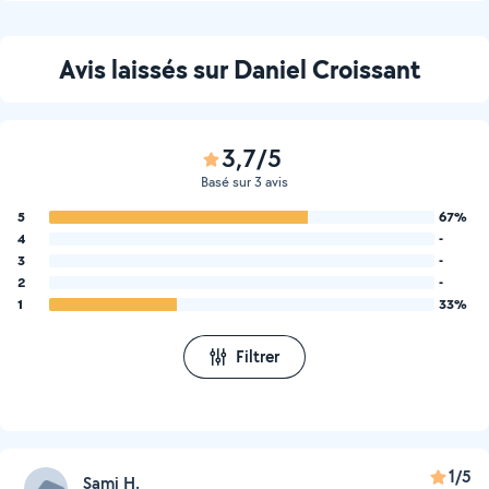
Avis laissés sur Daniel Croissant
3,7/5
Basé sur 3 avis
5
67%
4
-
3
-
2
-
1
33%
Filtrer
1/5
Sami H.