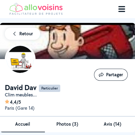
Retour
Partager
Partager
David Dav
Particulier
Clim meubles…
4,4/5
Paris (Gare 14)
Accueil
Photos
(
3
)
Avis (14)