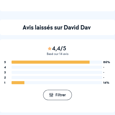
installation je suis disponible
au 07 52 50 73 09
Avis laissés sur David Dav
4,4/5
Basé sur 14 avis
5
86%
4
-
3
-
2
-
1
14%
Filtrer