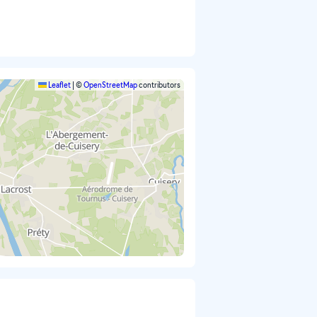
Leaflet
|
©
OpenStreetMap
contributors