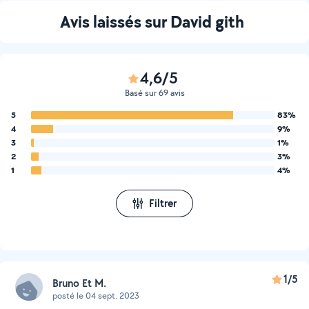
Avis laissés sur David gith
4,6/5
Basé sur 69 avis
5
83%
4
9%
3
1%
2
3%
1
4%
Filtrer
1/5
Bruno Et M.
posté le 04 sept. 2023