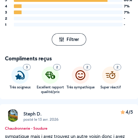
4
7%
3
7%
2
-
1
-
Filtrer
Compliments reçus
3
2
2
2
Très soigneux
Excellent rapport
Très sympathique
Super réactif
qualité/prix
4/5
Steph D.
posté le 13 avr. 2026
Chaudronnerie - Soudure
sympatique mais j avez trouvez un autre voisin donc j avez