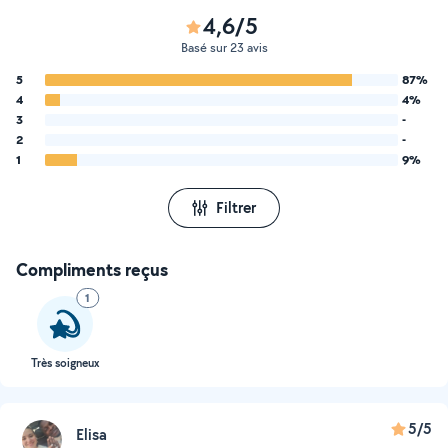
4,6/5
Basé sur 23 avis
5
87%
4
4%
3
-
2
-
1
9%
Filtrer
Compliments reçus
1
Très soigneux
5/5
Elisa