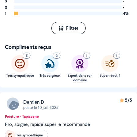
3
-
2
-
1
4%
Filtrer
Compliments reçus
3
2
1
1
Très sympathique
Très soigneux
Expert dans son
Super réactif
domaine
5/5
Damien D.
posté le 10 juil. 2025
Peinture - Tapisserie
Pro, soigne, rapide super je recommande
Très sympathique