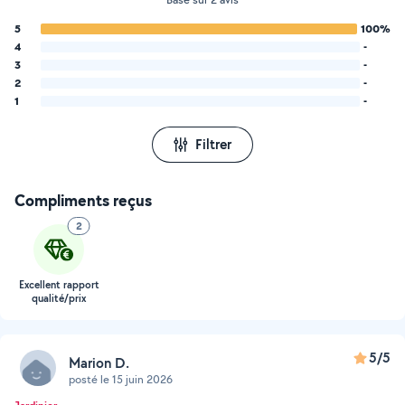
5
100%
4
-
3
-
2
-
1
-
Filtrer
Compliments reçus
2
Excellent rapport
qualité/prix
5/5
Marion D.
posté le 15 juin 2026