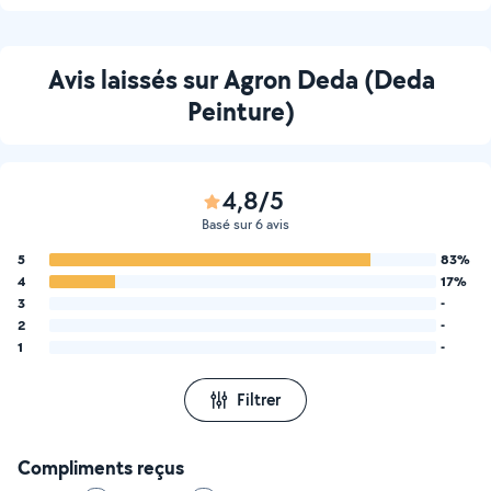
Avis laissés sur Agron Deda (Deda
Peinture)
4,8/5
Basé sur 6 avis
5
83%
4
17%
3
-
2
-
1
-
Filtrer
Compliments reçus