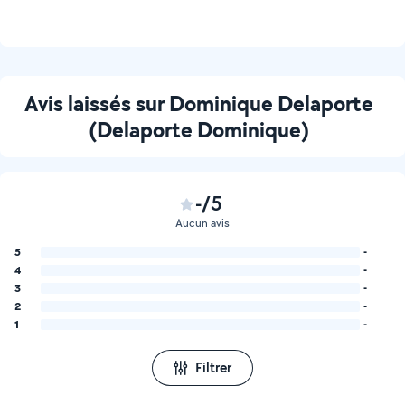
Avis laissés sur Dominique Delaporte
(Delaporte Dominique)
-/5
Aucun avis
5
-
4
-
3
-
2
-
1
-
Filtrer