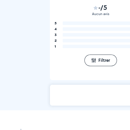
-/5
Aucun avis
5
4
3
2
1
Filtrer