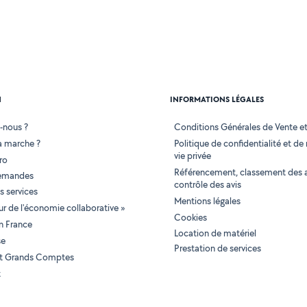
N
INFORMATIONS LÉGALES
-nous ?
Conditions Générales de Vente et 
 marche ?
Politique de confidentialité et de
vie privée
ro
Référencement, classement des 
demandes
contrôle des avis
 services
Mentions légales
tur de l'économie collaborative »
Cookies
en France
Location de matériel
se
Prestation de services
 et Grands Comptes
t