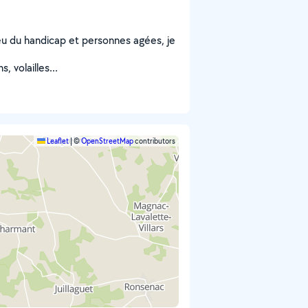
ieu du handicap et personnes agées, je
, volailles...
Leaflet
|
©
OpenStreetMap
contributors