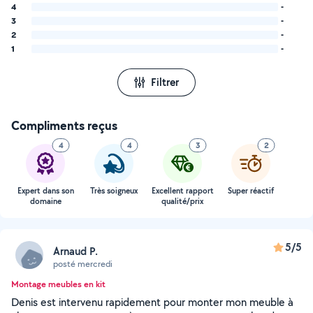
4
-
3
-
2
-
1
-
Filtrer
Compliments reçus
4
4
3
2
Expert dans son
Très soigneux
Excellent rapport
Super réactif
domaine
qualité/prix
5/5
Arnaud P.
posté mercredi
Montage meubles en kit
Denis est intervenu rapidement pour monter mon meuble à