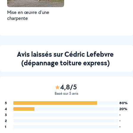
Mise en œuvre d'une
charpente
Avis laissés sur Cédric Lefebvre
(dépannage toiture express)
4,8/5
Basé sur 5 avis
5
80%
4
20%
3
-
2
-
1
-