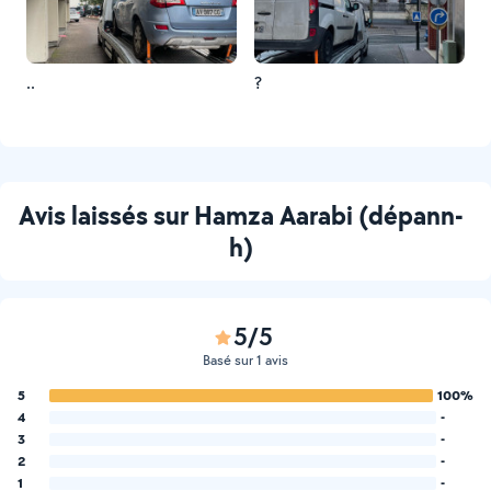
..
?
Avis laissés sur Hamza Aarabi (dépann-
h)
5/5
Basé sur 1 avis
5
100%
4
-
3
-
2
-
1
-