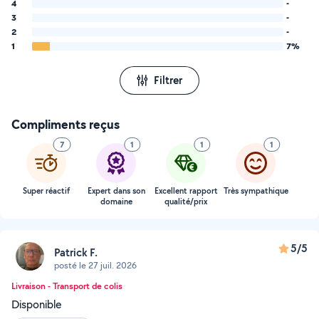
4
-
3
-
2
-
1
7%
Filtrer
Compliments reçus
7
1
1
1
Super réactif
Expert dans son
Excellent rapport
Très sympathique
domaine
qualité/prix
5/5
Patrick F.
posté le 27 juil. 2026
Livraison - Transport de colis
Disponible